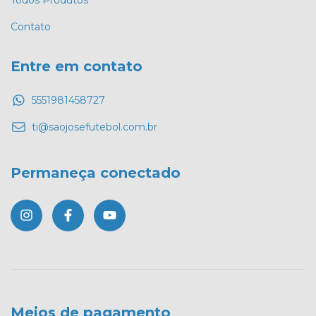
Contato
Entre em contato
5551981458727
ti@saojosefutebol.com.br
Permaneça conectado
Meios de pagamento