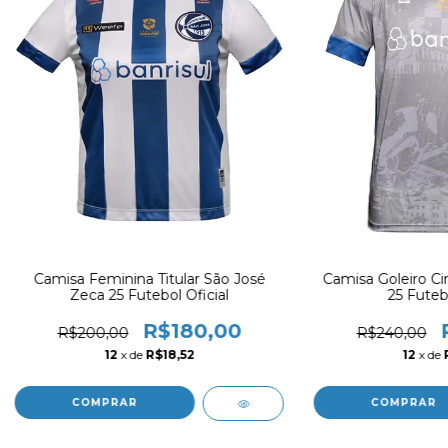
Camisa Feminina Titular São José
Camisa Goleiro Ci
Zeca 25 Futebol Oficial
25 Futebo
R$180,00
R$200,00
R$240,00
12
x de
R$18,52
12
x de
COMPRAR
COMPRAR