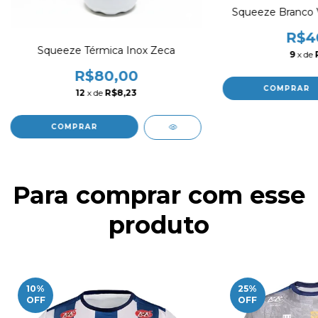
Squeeze Branco 
R$4
Squeeze Térmica Inox Zeca
9
x de
R$80,00
12
x de
R$8,23
Para comprar com esse
produto
10
%
25
%
OFF
OFF