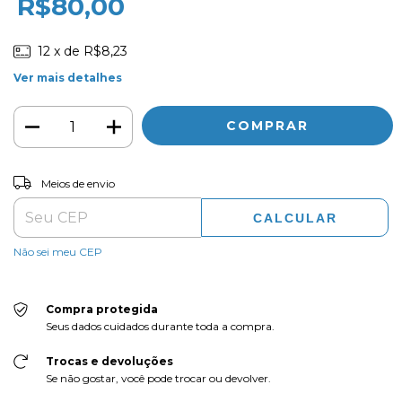
R$80,00
12
x de
R$8,23
Ver mais detalhes
ALTERAR CEP
Entregas para o CEP:
Meios de envio
CALCULAR
Não sei meu CEP
Compra protegida
Seus dados cuidados durante toda a compra.
Trocas e devoluções
Se não gostar, você pode trocar ou devolver.