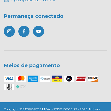
ti@saojosefutebol.com.br
Permaneça conectado
Meios de pagamento
Copyright SJS ESPORTES LTDA. - 21355210000172 - 2026. Todos os