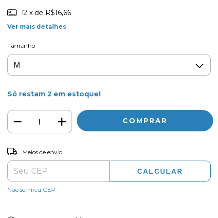
12
x de
R$16,66
Ver mais detalhes
Tamanho
Só restam
2
em estoque!
ALTERAR CEP
Entregas para o CEP:
Meios de envio
CALCULAR
Não sei meu CEP