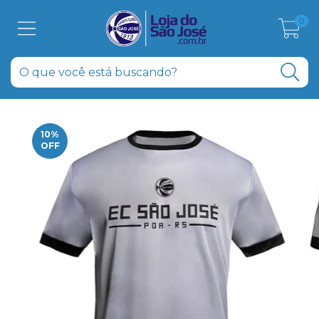
0
10
%
OFF