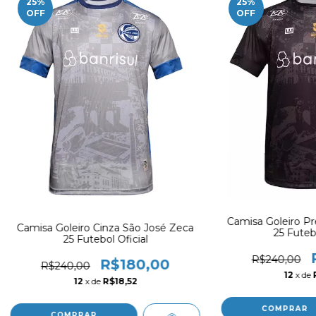
25
%
25
%
OFF
OFF
Camisa Goleiro Pr
Camisa Goleiro Cinza São José Zeca
25 Futebo
25 Futebol Oficial
R$240,00
R$180,00
R$240,00
12
x de
12
x de
R$18,52
COMPRAR
COMPRAR