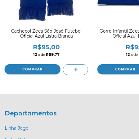
Cachecol Zeca São José Futebol
Gorro Infantil Zec
Oficial Azul Listra Branca
Oficial Azul 
R$95,00
R$9
12
x de
R$9,77
12
x de
Departamentos
Linha Jogo