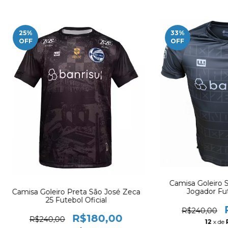
25
%
33
%
OFF
OFF
Camisa Goleiro 
Jogador Fut
Camisa Goleiro Preta São José Zeca
25 Futebol Oficial
R$240,00
R$180,00
R$240,00
12
x de