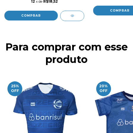
12
x de
R$18,52
COMPRAR
COMPRAR
Para comprar com esse
produto
25
%
20
%
OFF
OFF