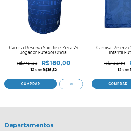
Camisa Reserva São José Zeca 24
Camisa Reserva 
Jogador Futebol Oficial
Infantil Fut
R$180,00
R$240,00
R$200,00
12
x de
R$18,52
12
x de
COMPRAR
COMPRAR
Departamentos