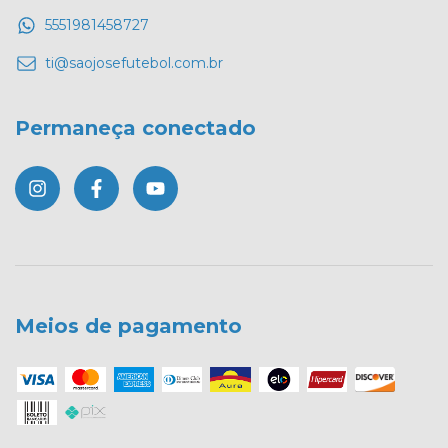
5551981458727
ti@saojosefutebol.com.br
Permaneça conectado
Meios de pagamento