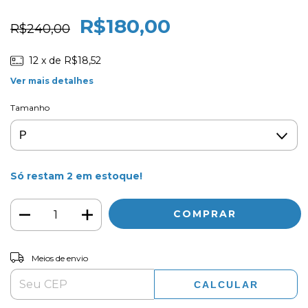
R$180,00
R$240,00
12
x de
R$18,52
Ver mais detalhes
Tamanho
Só restam
2
em estoque!
ALTERAR CEP
Entregas para o CEP:
Meios de envio
CALCULAR