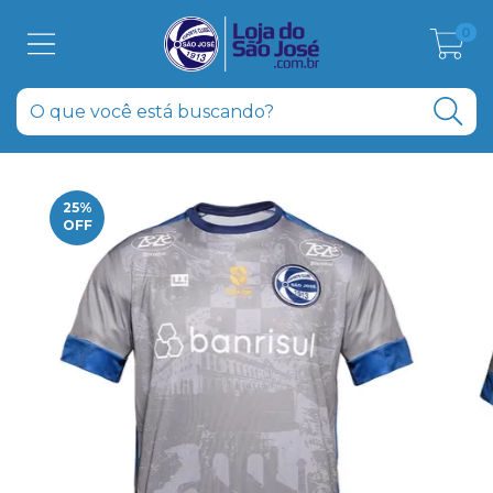
0
25
%
OFF