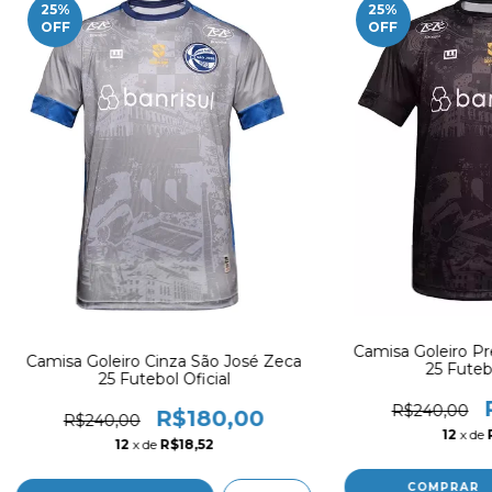
25
%
25
%
OFF
OFF
Camisa Goleiro Pr
Camisa Goleiro Cinza São José Zeca
25 Futebo
25 Futebol Oficial
R$240,00
R$180,00
R$240,00
12
x de
12
x de
R$18,52
COMPRAR