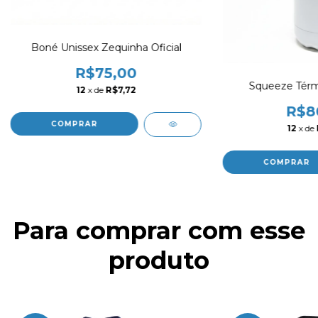
Boné Unissex Zequinha Oficial
R$75,00
Squeeze Térm
12
x de
R$7,72
R$8
12
x de
Para comprar com esse
produto