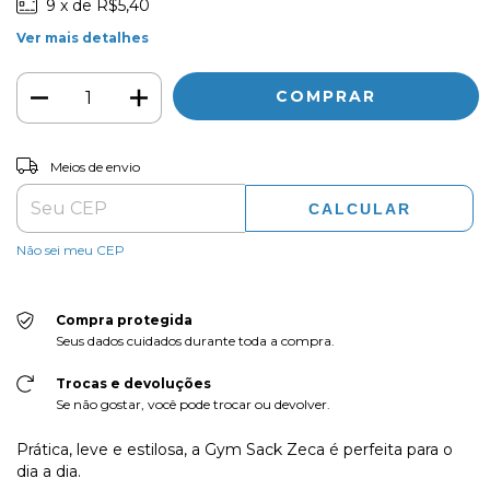
9
x de
R$5,40
Ver mais detalhes
ALTERAR CEP
Entregas para o CEP:
Meios de envio
CALCULAR
Não sei meu CEP
Compra protegida
Seus dados cuidados durante toda a compra.
Trocas e devoluções
Se não gostar, você pode trocar ou devolver.
Prática, leve e estilosa, a Gym Sack Zeca é perfeita para o
dia a dia.